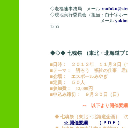
◇老福連事務局 メール
roufuku@sire
◇現地実行委員会（担当：白十字ホ
メール
yukim
1255
◆◇◆ 七魂祭 （東北・北海道ブ
■日時： ２０１２年 １１月３日（
■テーマ： 語ろう 福祉の仕事 君
■会場： エスポールみやぎ
■定員： ５０人
■参加費： 12,000円
■申込み締切： ９月３０日（日）
～ 以下より開催要綱
◆ 七魂祭（東北・北海道企画） の
☆ 開催要綱
（ ＰＤＦ ）