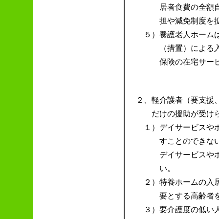
居者食費の全額
担や減免制度を
５）
養護老人ホーム
（措置）による
保険の在宅サー
２、
軽介護者（要支援
だけの援助が受け
１）
デイサービスや
すことのできな
デイサービスや
い。
２）
特養ホームの入
要とする高齢者
３）
要介護度の低い