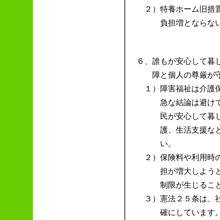
２）
特養ホーム旧措
負担増とならな
６、
誰もが安心して暮
障と個人の尊厳が
１）
障害福祉は介護
急な結論は避け
民が安心して暮
護、生活支援な
い。
２）
保険料や利用時
担が増大しよう
制限が生じるこ
３）
憲法２５条は、
確にしています