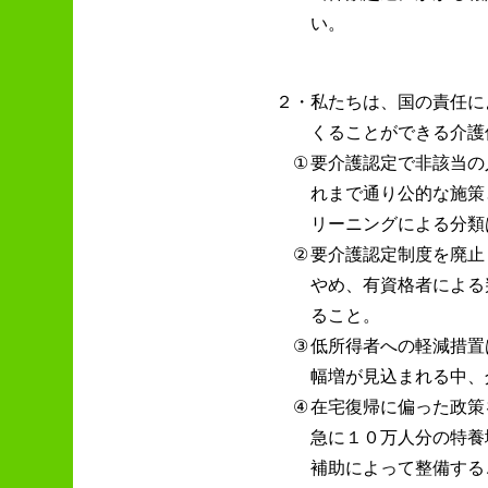
い。
２・
私たちは、国の責任に
くることができる介護
①
要介護認定で非該当の
れまで通り公的な施策
リーニングによる分類
②
要介護認定制度を廃止
やめ、有資格者による
ること。
③
低所得者への軽減措置
幅増が見込まれる中、
④
在宅復帰に偏った政策
急に１０万人分の特養
補助によって整備する