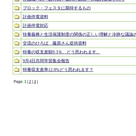
ブロック・フェスタに期待するもの
計画停電資料
計画停電対応
扶養義務と生活保護制度の関係の正しい理解と冷静な議論
交流のひろば 藤原さん提供資料
特養の収支差額9.3％、どう思われます。
9月4日共同学習集会報告
特養収支差率12.0%どう思われます？
Page:
1
|
2
|
3
|