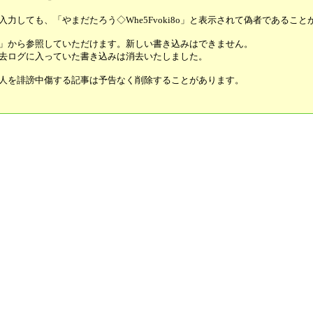
」と入力しても、「やまだたろう◇Whe5Fvoki8o」と表示されて偽者である
」から参照していただけます。新しい書き込みはできません。
去ログに入っていた書き込みは消去いたしました。
人を誹謗中傷する記事は予告なく削除することがあります。