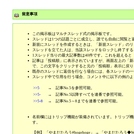
留意事項
この掲示板はマルチスレッド式の掲示板です。
スレッドは1つの話題ごとに成立し、誰でも自由に閲覧と
新規にスレッドを作成するときは、「新規スレッド」のリ
スレッドを立てた人は、当該スレッドをロックし終了する
1スレッド当りの最大記事数は40件です。これを超えると
記事は「投稿順」に表示されていますが、画面左上の「新
で、この文字をクリックすると元の「投稿順」表示に戻り
既存のスレッドに返信を行なう場合には、各スレッドの一
スレッド中で引用を行う場合、コメント中に以下の例のよ
>>5
→ 記事No.5を参照可能。
>>5-
→ 記事No.5以降すべてを連番で参照可能。
>>5-8
→ 記事No.5～8までを連番で参照可能。
名前欄にはトリップ機能が装備されています。トリップ機
す。
【例】 「やまだたろう#hogehoge」 → 「やまだたろう◆Whe