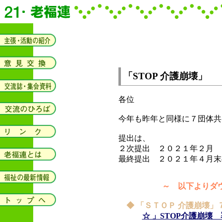
「STOP 介護崩壊」
各位
今年も昨年と同様に７団体共
提出は、
２次提出 ２０２１年２月
最終提出 ２０２１年４月末
～ 以下よりダウ
◆ 「ＳＴＯＰ 介護崩壊」
☆ 」STOP介護崩壊