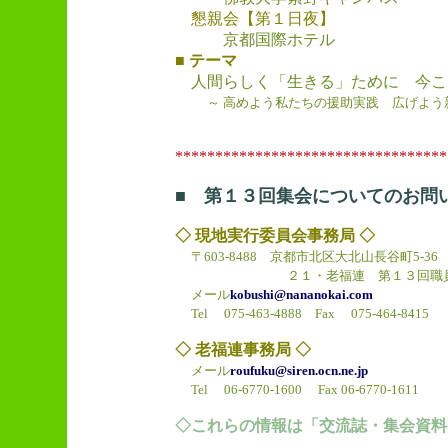
懇親会【第１日夜】
京都国際ホテル
■ テーマ
人間らしく「生きる」ために 今こ
～ 高めよう私たちの援助実践 広げよう
**********************************
■ 第１３回集会についてのお問
◇ 現地実行委員会事務局 ◇
〒603-8488 京都市北区大北山長谷町5-3
２１・老福連 第１３回職員
メール
kobushi@nananokai.com
Tel 075-463-4888 Fax 075-464-8415
◇ 老福連事務局 ◇
メール
roufuku@siren.ocn.ne.jp
Tel 06-6770-1600 Fax 06-6770-1611
◇これらの情報は「交流誌・集会資料