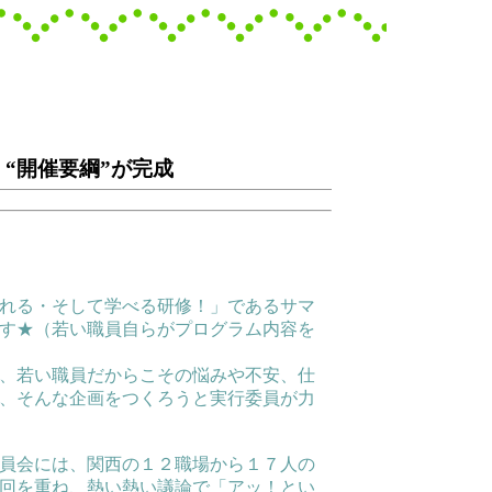
 “開催要綱”が完成
れる・そして学べる研修！」であるサマ
す★（若い職員自らがプログラム内容を
、若い職員だからこその悩みや不安、仕
、そんな企画をつくろうと実行委員が力
員会には、関西の１２職場から１７人の
回を重ね、熱い熱い議論で「アッ！とい