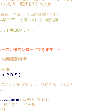
くなろう 広げよう仲間のわ
江白浜 TEL.0740-32-0451 ）
高島駅下車 送迎バスにて10分程度
たでも参加ができます
ースがダウンロードできます ～
3 の開催要綱 ◆
1 ◆
 ＰＤＦ ）
等についてご不明な点は、事務局もしくは現
い。
n.ocn.ne.jp
Fax 06-6770-1611
 佐々木） メール
111