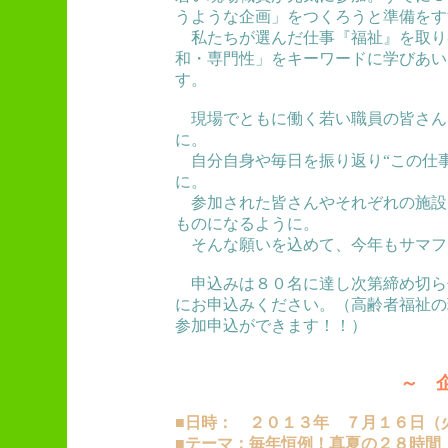
うような企画」をつくろうと準備をす
私たちが選んだ仕事『福祉』を取り
和・専門性」をキーワードに学びあい
す。
現場でともに働く若い職員の皆さんに
に。
自分自身や毎日を振り返り“この仕事
に。
参加された皆さんやそれぞれの施設
ものになるように。
そんな願いを込めて、今年もサマフ
申込みは８０名に達し次第締め切ら
にお申込みください。（高齢者福祉の
参加申込ができます！！）
～ 企
■日時： ２０１３年 ７月１６日（
■テーマ：毎年恒例！真夏の２８時間