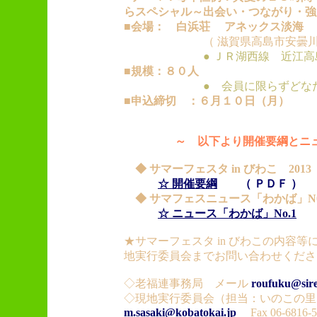
らスペシャル～出会い・つながり・強
■会場： 白浜荘 アネックス淡海
（ 滋賀県高島市安曇川町近
● ＪＲ湖西線 近江
■規模：８０人
● 会員に限らずどな
■申込締切 ：６月１０日（月）
～ 以下より開催要綱とニュ
◆ サマーフェスタ in びわこ 201
☆ 開催要綱
（ ＰＤＦ ）
◆ サマフェスニュース「わかば」N0.
☆ ニュース「わかば」No.1
（
★サマーフェスタ in びわこの内容
地実行委員会までお問い合わせくださ
◇老福連事務局 メール
roufuku@sire
◇現地実行委員会（担当：いのこの里
m.sasaki@kobatokai.jp
Fax 06-6816-5