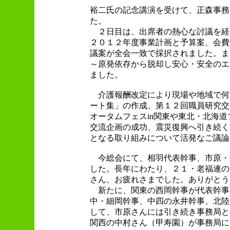
裕二氏の記念講演を受けて、正森事務
た。
２日目は、出席者の熱心な討議を経
２０１２年度事業計画と予算案、会費
議案が全会一致で採択されました。ま
～原発依存から脱却し安心・安全のエ
ました。
介護報酬改定により現場や地域で何
ート集」の作成、第１２回職員研究交
オータムフェスin関東や東北・北海
交流企画の成功、震災復興へ引き続く
となる取り組みについて活発なご議論
今総会にて、相羽代表幹事、市原・
した。長年にわたり、２１・老福連の
さん、お疲れさまでした。ありがとう
新たに、関東の西岡幹事が代表幹事
中・細岡幹事、中四の永井幹事、北陸
して、市原さんには引き続き事務局と
関西の中村さん（甲寿園）が事務局に