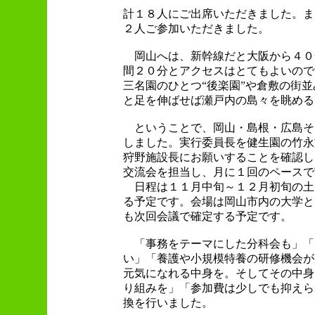
計１８人にご出席いただきました。ま
２人ご参加いただきました。
岡山へは、新幹線だと大阪から４０
間２０分とアクセスはとてもよいので
三名園のひとつ“後楽園”や倉敷の街
と足を伸ばせば瀬戸内の島々を眺める
ということで、岡山・島根・広島そ
しました。実行委員長を健生園の竹永
狩野施設長にお願いすることを確認し
交流会を担当し、月に１回のペースで
日程は１１月中旬～１２月初旬の土
る予定です。会場は岡山市内の大学と
も次回会議で確定する予定です。
「事務をテーマにした分科会も」「
い」「養護や小規模特養の研修機会が
元気になれる中身を。そしてその中身
り組みを」「参加費は少しでも抑えら
換を行いました。