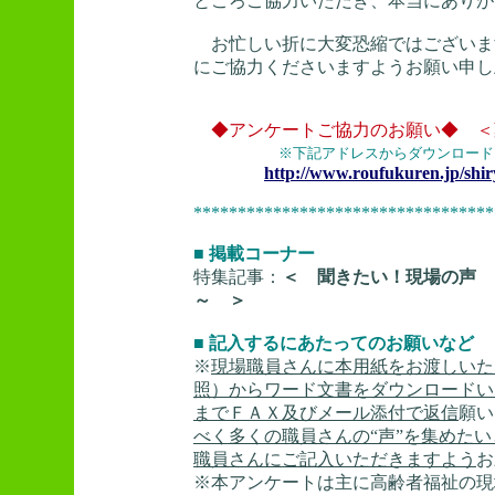
ところご協力いただき、本当にありが
お忙しい折に大変恐縮ではございま
にご協力くださいますようお願い申し
◆アンケートご協力のお願い◆ ＜
※下記アドレスからダウンロード
http://www.roufukuren.jp/shi
**********************************
■ 掲載コーナー
特集記事：
＜ 聞きたい！現場の声 
～ ＞
■ 記入するにあたってのお願いなど
※
現場職員さんに本用紙をお渡しいた
照）からワード文書をダウンロードい
までＦＡＸ及びメール添付で返信
願い
べく多くの職員さんの“声”を集めた
職員さんにご記入いただきますよう
お
※本アンケートは主に高齢者福祉の現