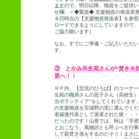
ます
ので、明日以降、物資をご提供い
せ欄、＜◆緊急◆ 支援物資の発送表更
８日時点の【支援物資発送表】を参照
ロードできるようにしていますので、
ご協力願います）
なお、すでにご準備・ご記入いただい
す。
③ とかみ共生苑さんが“焚き火
里へ！！
ＨＰ内、【交流のひろば】のコーナー
生苑の職員さんの息子さん（高校生）
当ボランティア”をしてくれています
の支援物資を宮城野の里に運んでく
老福連代表として派遣された彼・・・
だったのです！山形では、秋は「芋煮
とおこなう、風物詩とも呼ぶべき行事
して薪焚き係をするのだそう！まさに