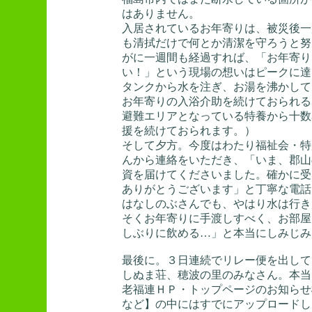
はありません。
入居されているお年寄りは、被災後一
も清拭だけで何とか清潔を守ろうと努
がに一週間も経過すれば、「お年寄り
い！」という現場の想いはピークに達
タンクから水を注ぎ、お湯を沸かして
お年寄りの入浴介助を続けておられる
避難エリアとなっている特養から十数
援を続けておられます。）
そして夕方。今度はわたり福祉会・特
んから連絡をいただき、「いま、郡山
資を届けてくださいました。確かに受
ありがとうございます」と丁寧な電話
はなしのぶさんでも、やはり水は行き
そくお年寄りに手渡しすべく、お部屋
しぶりに飲める…」と本当にしみじみ
最後に。３日連続でリレー便を出して
しぬま荘、穂波の里のみなさん。本当
老福連ＨＰ・トップページのお知らせ
など】の中にはすでにアップロードし