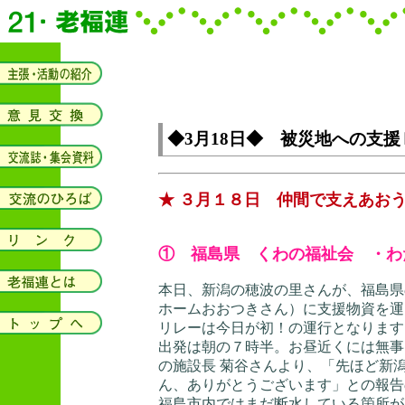
◆3月18日◆ 被災地への支
★ ３月１８日 仲間で支えあおう
① 福島県 くわの福祉会 ・わ
本日、新潟の穂波の里さんが、福島県
ホームおおつきさん）に支援物資を運
リレーは今日が初！の運行となります
出発は朝の７時半。お昼近くには無事
の施設長 菊谷さんより、「先ほど新
ん、ありがとうございます」との報告
福島市内ではまだ断水している箇所が