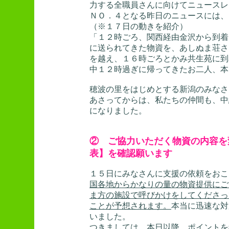
力する全職員さんに向けてニュースレ
ＮＯ．４となる昨日のニュースには、
（※１７日の動きを紹介）
「１２時ごろ、関西経由金沢から到着
に送られてきた物資を、あしぬま荘さ
を越え、１６時ごろとかみ共生苑に到
中１２時過ぎに帰ってきたお二人、本
穂波の里をはじめとする新潟のみなさ
あさってからは、私たちの仲間も、中
になりました。
② ご協力いただく物資の内容を
表】を確認願います
１５日にみなさんに支援の依頼をおこ
国各地からかなりの量の物資提供にご
ま方の施設で呼びかけをしてくださっ
ことが予想されます。
本当に迅速な対
いました。
つきましては、
本日以降、ポイントを