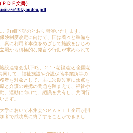
（ＰＤＦ文書）
u/sirase/10kyoudou.pdf
に、詳細下記のとおり開催いたします。
保険制度改定に向けて、国は着々と準備を
、真に利用者本位をめざして施設をはじめ
立場から積極的な発言や行動が求められて
設連絡会(以下略、２１･老福連)と全国老
が共同して、福祉施設や介護保険事業所等の
務者を対象として、主に次期改定に焦点を
医療と介護の連携の問題を踏まえて、福祉や
動、運動に向けて、認識を共有し、共同行
います。
大学において本集会のＰＡＲＴⅠ企画が開
加者で成功裏に終了することができまし