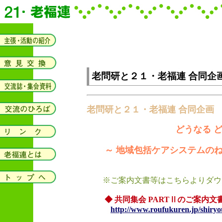
老問研と２１・老福連 合同企画
老問研と２１・老福連 合同企画 
どうなる 
～ 地域包括ケアシステムのね
※ご案内文書等はこちらよりダウ
◆ 共同集会 PARTⅡのご案内文
http://www.roufukuren.jp/shiryo