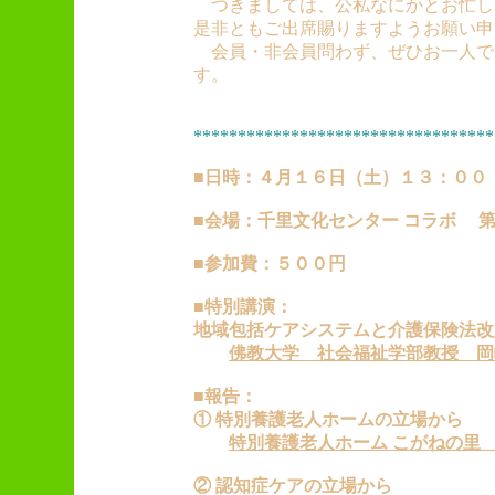
つきましては、公私なにかとお忙し
是非ともご出席賜りますようお願い申
会員・非会員問わず、ぜひお一人で
す。
**********************************
■日時：４月１６日（土）１３：００
■会場：千里文化センター コラボ 
■参加費：５００円
■特別講演：
地域包括ケアシステムと介護保険法改
佛教大学 社会福祉学部教授 岡
■報告：
① 特別養護老人ホームの立場から
特別養護老人ホーム こがねの里
② 認知症ケアの立場から