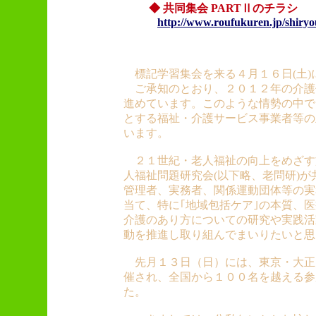
◆ 共同集会 PARTⅡのチラシ 
http://www.roufukuren.jp/shiryo
標記学習集会を来る４月１６日(土)
ご承知のとおり、２０１２年の介護
進めています。このような情勢の中で
とする福祉・介護サービス事業者等の
います。
２１世紀・老人福祉の向上をめざす施
人福祉問題研究会(以下略、老問研)
管理者、実務者、関係運動団体等の実
当て、特に｢地域包括ケア｣の本質、
介護のあり方についての研究や実践活
動を推進し取り組んでまいりたいと思
先月１３日（日）には、東京・大正
催され、全国から１００名を越える参
た。