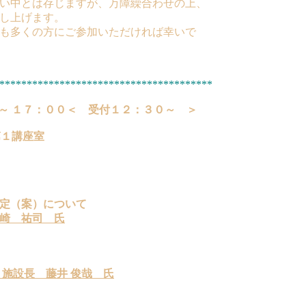
い中とは存じますが、万障繰合わせの上、
し上げます。
も多くの方にご参加いただければ幸いで
***************************************
 ～ １７：００＜ 受付１２：３０～ ＞
第１講座室
定（案）について
崎 祐司 氏
 施設長 藤井 俊哉 氏