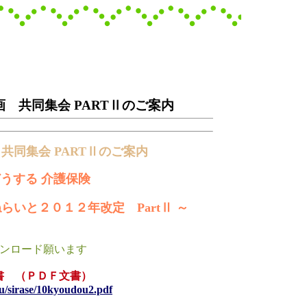
 共同集会 PARTⅡのご案内
共同集会 PARTⅡのご案内
どうする 介護保険
らいと２０１２年改定 PartⅡ ～
ンロード願います
書 （ＰＤＦ文書）
u/sirase/10kyoudou2.pdf