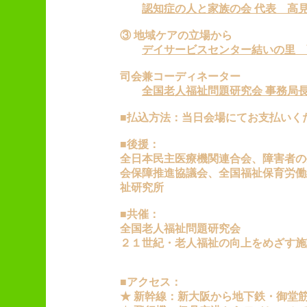
認知症の人と家族の会 代表 高
③ 地域ケアの立場から
デイサービスセンター結いの里 
司会兼コーディネーター
全国老人福祉問題研究会 事務局
■払込方法：当日会場にてお支払いく
■後援：
全日本民主医療機関連合会、障害者の
会保障推進協議会、全国福祉保育労働
祉研究所
■共催：
全国老人福祉問題研究会
２１世紀・老人福祉の向上をめざす施
■アクセス：
★ 新幹線：新大阪から地下鉄・御堂筋