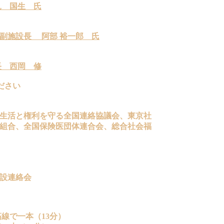
見 国生 氏
副施設長 阿部 裕一郎 氏
長 西岡 修
ださい
生活と権利を守る全国連絡協議会、東京社
組合、全国保険医団体連合会、総合社会福
設連絡会
線で一本（13分）