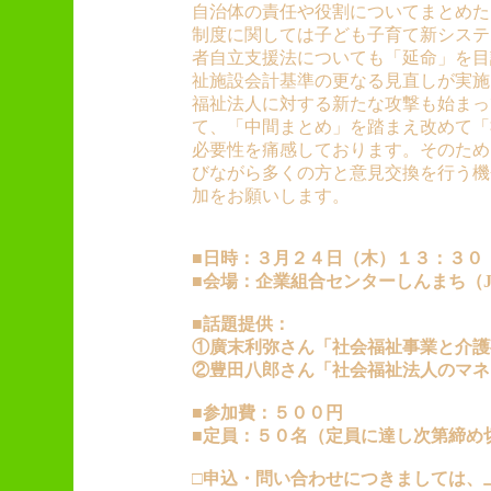
自治体の責任や役割についてまとめた
制度に関しては子ども子育て新システ
者自立支援法についても「延命」を目
祉施設会計基準の更なる見直しが実施
福祉法人に対する新たな攻撃も始まっ
て、「中間まとめ」を踏まえ改めて「
必要性を痛感しております。そのため
びながら多くの方と意見交換を行う機
加をお願いします。
■日時：３月２４日（木）１３：３０ 
■会場：企業組合センターしんまち（
■話題提供：
①廣末利弥さん「社会福祉事業と介護
②豊田八郎さん「社会福祉法人のマネ
■参加費：５００円
■定員：５０名（定員に達し次第締め
□申込・問い合わせにつきましては、