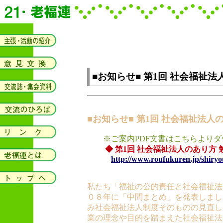
■お知らせ■ 第1回 社会福祉
■お知らせ■ 第1回 社会福祉法人
※ご案内PDF文書はこちらよりダ
◆ 第1回 社会福祉法人のあり方 
http://www.roufukuren.jp/shiryou
私たち「福祉の公的責任と社会福祉法
０８年に「中間まとめ」を発表しまし
み社会福祉法人制度そのものの見直し
業の理念や目的を踏まえた社会福祉法