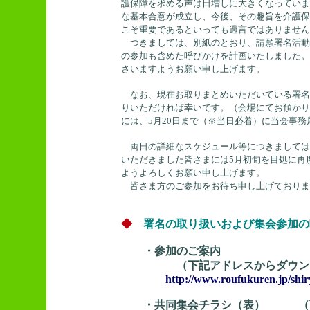
護保障を求める声は日増しに大きくなっていま
な基本合意が成立し、今後、その趣旨を介護保
こそ重要であるといっても過言ではありません
つきましては、別紙のとおり、請願署名活動
の参加も含めた呼びかけを計画いたしました。
さいますようお願い申し上げます。
なお、現在お取りまとめいただいている署名用
りいただければ幸いです。（会場にてお預かり
には、5月20日まで（※当日必着）に当会事
両日の詳細なスケジュール等につきましては
いただきました皆さまには5月初旬を目処に再
ようよろしくお願い申し上げます。
皆さま方のご参加をお待ち申し上げておりま
◆
署名の取り扱いおよび集会参加の
・参加のご案内
（下記アドレスからダウンロー
http://www.roufukuren.jp/shir
・共同集会チラシ（表） （下