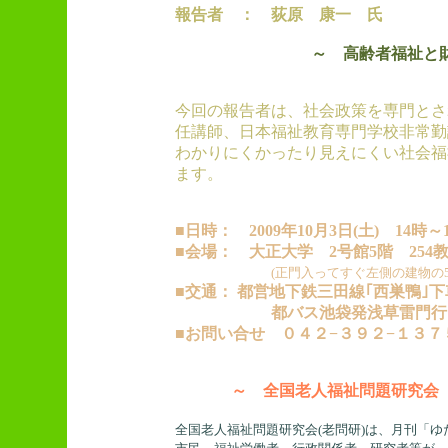
報告者 ： 荻原 康一 氏
～ 高齢者福祉と
今回の報告者は、社会政策を専門とさ
任講師、日本福祉教育専門学校非常勤
わかりにくかったり見えにくい社会福
ます。
■日時： 2009年10月3日(土) 14時～
■会場： 大正大学 2号館5階 254
(正門入ってすぐ左側の建物の5
■交通： 都営地下鉄三田線｢西巣鴨｣下
都バス池袋発浅草雷門行
■お問い合せ ０４２−３９２−１３
～ 全国老人福祉問題研究会
全国老人福祉問題研究会(老問研)は、月刊「