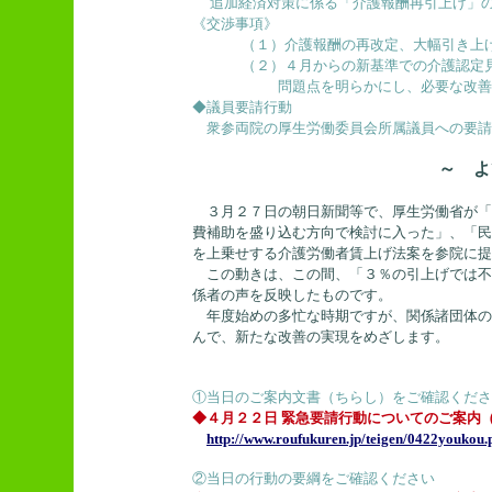
追加経済対策に係る「介護報酬再引上げ」
《交渉事項》
（１）介護報酬の再改定、大幅引き上
（２）４月からの新基準での介護認定
問題点を明らかにし、必要な改善
◆議員要請行動
衆参両院の厚生労働委員会所属議員への要請
～ よ
３月２７日の朝日新聞等で、厚生労働省が「
費補助を盛り込む方向で検討に入った」、「民
を上乗せする介護労働者賃上げ法案を参院に提
この動きは、この間、「３％の引上げでは不
係者の声を反映したものです。
年度始めの多忙な時期ですが、関係諸団体の
んで、新たな改善の実現をめざします。
①当日のご案内文書（ちらし）をご確認くださ
◆４月２２日 緊急要請行動についてのご案内
http://www.roufukuren.jp/teigen/0422youkou.
②当日の行動の要綱をご確認ください