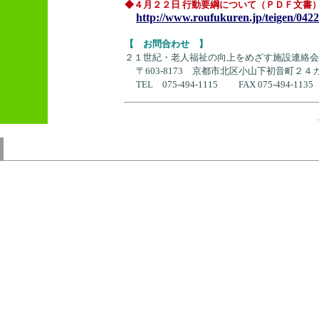
◆４月２２日 行動要綱について（ＰＤＦ文書
http://www.roufukuren.jp/teigen/042
【 お問合わせ 】
２１世紀・老人福祉の向上をめざす施設連絡会
〒603‐8173 京都市北区小山下初音町２
TEL 075‐494‐1115 FAX 075‐494‐1135