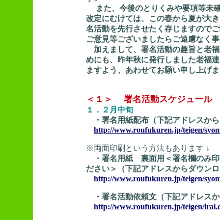
また、今後のとりくみや要項等未確
改定にむけては、この春から夏が大き
名活動を先行させたく存じますのでご
ご意見等ございましたらご遠慮なく事
加えまして、署名活動の趣旨と老福
めにも、昨年秋に発行しました老福連
ますよう、あわせてお願い申し上げま
＜１＞ 署名活動スケジュール
１．２月中旬
・署名用紙配布（下記アドレスから
http://www.roufukuren.jp/teigen/syom
※両面印刷という方法もあります ↓
・署名用紙 裏面用＜署名欄のみ印
ださい＞（下記アドレスからダウンロ
http://www.roufukuren.jp/teigen/syo
・署名活動依頼文（下記アドレスか
http://www.roufukuren.jp/teigen/irai.