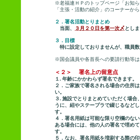
※老福連ＨＰのトップページ「お知ら
「主張・活動の紹介」のコーナーから
２．署名活動とりまとめ
当面、
３月２０日を第一次〆
としま
３．目標
特に設定しておりませんが、職員数
※国会議員や各首長への要請行動等は
＜２＞ 署名上の留意点
１. 年齢にかかわらず署名できます。
２．ご家族で署名される場合の住所は
い。
３. 施設でとりまとめていただく場
うに、紐やステープラで綴じるなどし
す。
４．署名用紙は可能な限り空欄のない
ある場合には、他の人の署名で埋めて
す。
５．なお、署名用紙を増刷する際の印