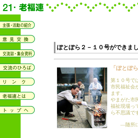
ぽとぽら２－１０号ができま
「ぽとぽ
第１０号で
市民福祉会
ます。
やまがた市
福祉現場っ
ら不思議で
―随所に
「根っ